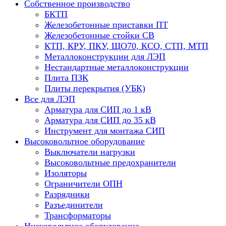
Собственное производство
БКТП
Железобетонные приставки ПТ
Железобетонные стойки СВ
КТП, КРУ, ПКУ, ЩО70, КСО, СТП, МТП
Металлоконструкции для ЛЭП
Нестандартные металлоконструкции
Плита ПЗК
Плиты перекрытия (УБК)
Все для ЛЭП
Арматура для СИП до 1 кВ
Арматура для СИП до 35 кВ
Инструмент для монтажа СИП
Высоковольтное оборудование
Выключатели нагрузки
Высоковольтные предохранители
Изоляторы
Ограничители ОПН
Разрядники
Разъединители
Трансформаторы