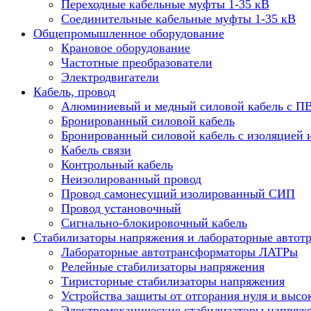
Переходные кабельные муфты 1-35 кВ
Соединительные кабельные муфты 1-35 кВ
Общепромышленное оборудование
Крановое оборудование
Частотные преобразователи
Электродвигатели
Кабель, провод
Алюминиевый и медный силовой кабель с П
Бронированный силовой кабель
Бронированный силовой кабель с изоляцией 
Кабель связи
Контрольный кабель
Неизолированный провод
Провод самонесущий изолированный СИП
Провод установочный
Сигнально-блокировочный кабель
Стабилизаторы напряжения и лабораторные автот
Лабораторные автотрансформаторы ЛАТРы
Релейные стабилизаторы напряжения
Тиристорные стабилизаторы напряжения
Устройства защиты от отгорания нуля и высо
Электромеханические стабилизаторы напряж