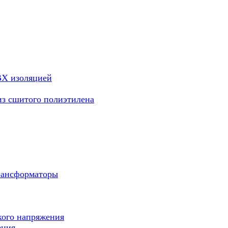
ВХ изоляцией
из сшитого полиэтилена
рансформаторы
кого напряжения
ения