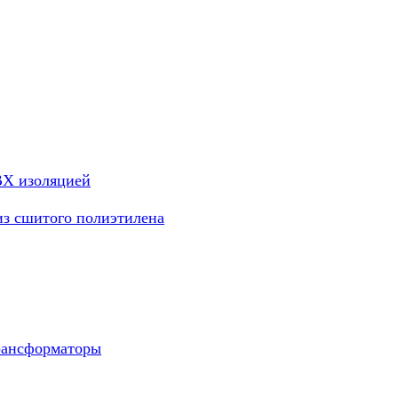
ВХ изоляцией
из сшитого полиэтилена
рансформаторы