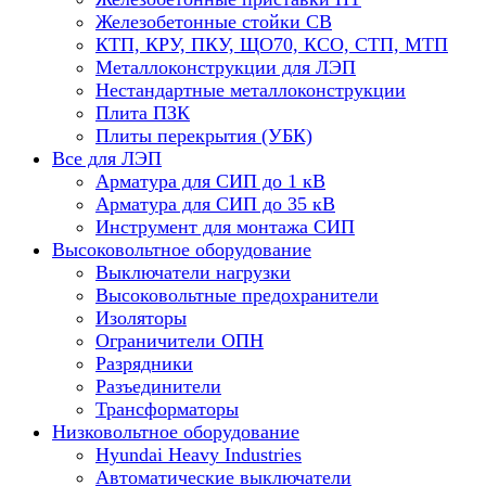
Железобетонные стойки СВ
КТП, КРУ, ПКУ, ЩО70, КСО, СТП, МТП
Металлоконструкции для ЛЭП
Нестандартные металлоконструкции
Плита ПЗК
Плиты перекрытия (УБК)
Все для ЛЭП
Арматура для СИП до 1 кВ
Арматура для СИП до 35 кВ
Инструмент для монтажа СИП
Высоковольтное оборудование
Выключатели нагрузки
Высоковольтные предохранители
Изоляторы
Ограничители ОПН
Разрядники
Разъединители
Трансформаторы
Низковольтное оборудование
Hyundai Heavy Industries
Автоматические выключатели