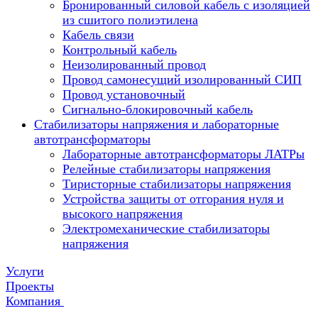
Бронированный силовой кабель с изоляцией
из сшитого полиэтилена
Кабель связи
Контрольный кабель
Неизолированный провод
Провод самонесущий изолированный СИП
Провод установочный
Сигнально-блокировочный кабель
Стабилизаторы напряжения и лабораторные
автотрансформаторы
Лабораторные автотрансформаторы ЛАТРы
Релейные стабилизаторы напряжения
Тиристорные стабилизаторы напряжения
Устройства защиты от отгорания нуля и
высокого напряжения
Электромеханические стабилизаторы
напряжения
Услуги
Проекты
Компания