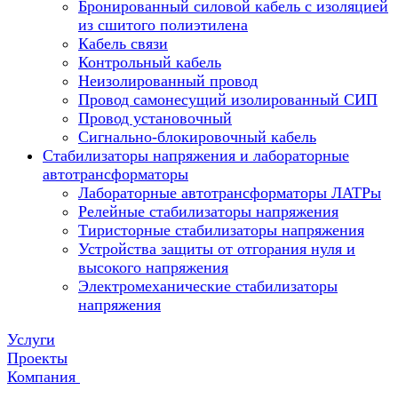
Бронированный силовой кабель с изоляцией
из сшитого полиэтилена
Кабель связи
Контрольный кабель
Неизолированный провод
Провод самонесущий изолированный СИП
Провод установочный
Сигнально-блокировочный кабель
Стабилизаторы напряжения и лабораторные
автотрансформаторы
Лабораторные автотрансформаторы ЛАТРы
Релейные стабилизаторы напряжения
Тиристорные стабилизаторы напряжения
Устройства защиты от отгорания нуля и
высокого напряжения
Электромеханические стабилизаторы
напряжения
Услуги
Проекты
Компания