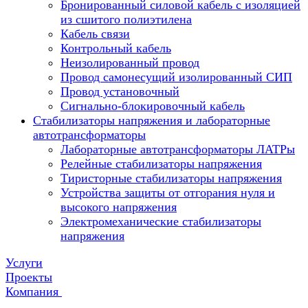
Бронированный силовой кабель с изоляцией
из сшитого полиэтилена
Кабель связи
Контрольный кабель
Неизолированный провод
Провод самонесущий изолированный СИП
Провод установочный
Сигнально-блокировочный кабель
Стабилизаторы напряжения и лабораторные
автотрансформаторы
Лабораторные автотрансформаторы ЛАТРы
Релейные стабилизаторы напряжения
Тиристорные стабилизаторы напряжения
Устройства защиты от отгорания нуля и
высокого напряжения
Электромеханические стабилизаторы
напряжения
Услуги
Проекты
Компания