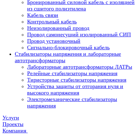
Бронированный силовой кабель с изоляцией
из сшитого полиэтилена
Кабель связи
Контрольный кабель
Неизолированный провод
Провод самонесущий изолированный СИП
Провод установочный
Сигнально-блокировочный кабель
Стабилизаторы напряжения и лабораторные
автотрансформаторы
Лабораторные автотрансформаторы ЛАТРы
Релейные стабилизаторы напряжения
Тиристорные стабилизаторы напряжения
Устройства защиты от отгорания нуля и
высокого напряжения
Электромеханические стабилизаторы
напряжения
Услуги
Проекты
Компания