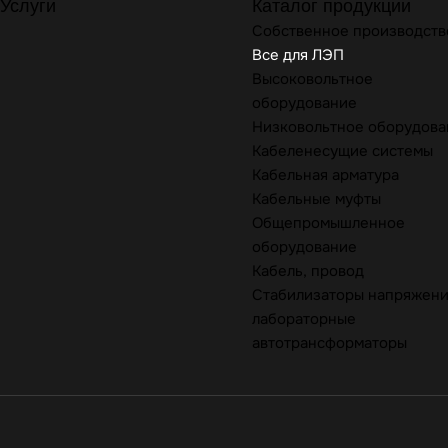
Услуги
Каталог продукции
Собственное производств
Все для ЛЭП
Высоковольтное
оборудование
Низковольтное оборудова
Кабеленесущие системы
Кабельная арматура
Кабельные муфты
Общепромышленное
оборудование
Кабель, провод
Стабилизаторы напряжени
лабораторные
автотрансформаторы