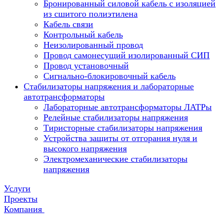
Бронированный силовой кабель с изоляцией
из сшитого полиэтилена
Кабель связи
Контрольный кабель
Неизолированный провод
Провод самонесущий изолированный СИП
Провод установочный
Сигнально-блокировочный кабель
Стабилизаторы напряжения и лабораторные
автотрансформаторы
Лабораторные автотрансформаторы ЛАТРы
Релейные стабилизаторы напряжения
Тиристорные стабилизаторы напряжения
Устройства защиты от отгорания нуля и
высокого напряжения
Электромеханические стабилизаторы
напряжения
Услуги
Проекты
Компания