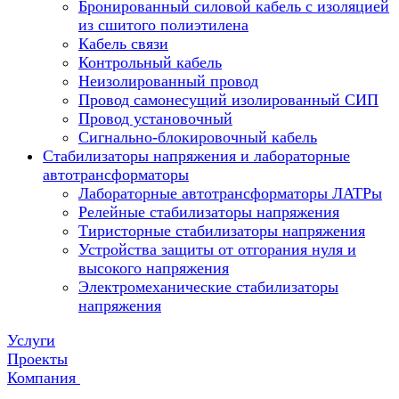
Бронированный силовой кабель с изоляцией
из сшитого полиэтилена
Кабель связи
Контрольный кабель
Неизолированный провод
Провод самонесущий изолированный СИП
Провод установочный
Сигнально-блокировочный кабель
Стабилизаторы напряжения и лабораторные
автотрансформаторы
Лабораторные автотрансформаторы ЛАТРы
Релейные стабилизаторы напряжения
Тиристорные стабилизаторы напряжения
Устройства защиты от отгорания нуля и
высокого напряжения
Электромеханические стабилизаторы
напряжения
Услуги
Проекты
Компания