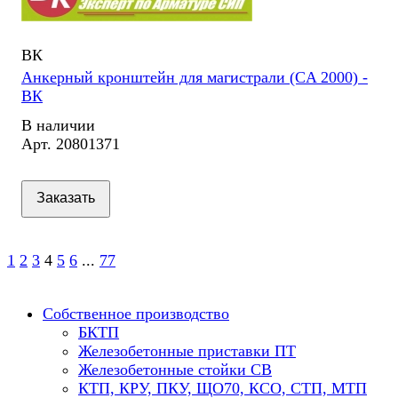
ВК
Анкерный кронштейн для магистрали (CA 2000) -
ВК
В наличии
Арт.
20801371
Заказать
1
2
3
4
5
6
...
77
Собственное производство
БКТП
Железобетонные приставки ПТ
Железобетонные стойки СВ
КТП, КРУ, ПКУ, ЩО70, КСО, СТП, МТП