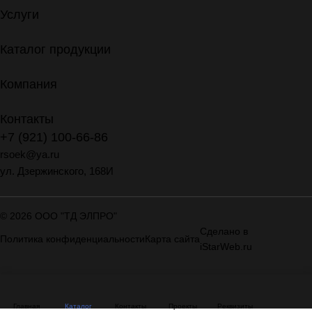
Услуги
Каталог продукции
Компания
Контакты
+7 (921) 100-66-86
rsoek@ya.ru
ул. Дзержинского, 168И
© 2026 ООО "ТД ЭЛПРО"
Сделано в
Политика конфиденциальности
Карта сайта
iStarWeb.ru
Главная
Каталог
Контакты
Проекты
Реквизиты