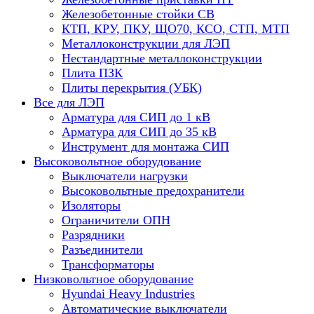
Железобетонные стойки СВ
КТП, КРУ, ПКУ, ЩО70, КСО, СТП, МТП
Металлоконструкции для ЛЭП
Нестандартные металлоконструкции
Плита ПЗК
Плиты перекрытия (УБК)
Все для ЛЭП
Арматура для СИП до 1 кВ
Арматура для СИП до 35 кВ
Инструмент для монтажа СИП
Высоковольтное оборудование
Выключатели нагрузки
Высоковольтные предохранители
Изоляторы
Ограничители ОПН
Разрядники
Разъединители
Трансформаторы
Низковольтное оборудование
Hyundai Heavy Industries
Автоматические выключатели