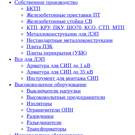
Собственное производство
БКТП
Железобетонные приставки ПТ
Железобетонные стойки СВ
КТП, КРУ, ПКУ, ЩО70, КСО, СТП, МТП
Металлоконструкции для ЛЭП
Нестандартные металлоконструкции
Плита ПЗК
Плиты перекрытия (УБК)
Все для ЛЭП
Арматура для СИП до 1 кВ
Арматура для СИП до 35 кВ
Инструмент для монтажа СИП
Высоковольтное оборудование
Выключатели нагрузки
Высоковольтные предохранители
Изоляторы
Ограничители ОПН
Разрядники
Разъединители
Трансформаторы