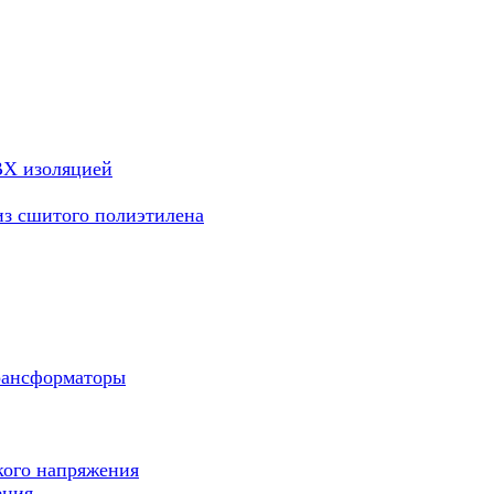
ВХ изоляцией
из сшитого полиэтилена
рансформаторы
кого напряжения
ения