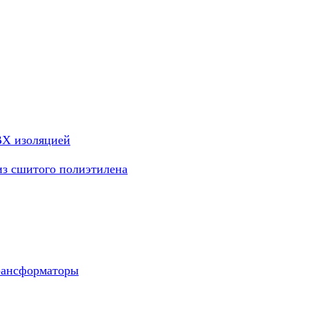
ВХ изоляцией
из сшитого полиэтилена
рансформаторы