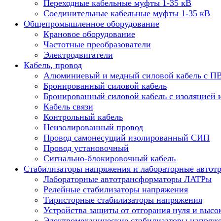
Переходные кабельные муфты 1-35 кВ
Соединительные кабельные муфты 1-35 кВ
Общепромышленное оборудование
Крановое оборудование
Частотные преобразователи
Электродвигатели
Кабель, провод
Алюминиевый и медный силовой кабель с П
Бронированный силовой кабель
Бронированный силовой кабель с изоляцией 
Кабель связи
Контрольный кабель
Неизолированный провод
Провод самонесущий изолированный СИП
Провод установочный
Сигнально-блокировочный кабель
Стабилизаторы напряжения и лабораторные автот
Лабораторные автотрансформаторы ЛАТРы
Релейные стабилизаторы напряжения
Тиристорные стабилизаторы напряжения
Устройства защиты от отгорания нуля и высо
Электромеханические стабилизаторы напряж