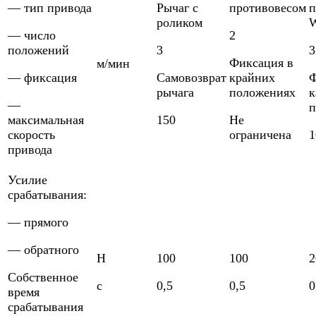
— тип привода
Рычаг с
противовесом
п
роликом
W
— число
2
положений
3
3
Фиксация в
м/мин
— фиксация
Самовозврат
крайних
Ф
рычага
положениях
к
—
п
максимальная
150
Не
скорость
ограничена
1
привода
Усилие
срабатывания:
— прямого
— обратного
Н
100
100
2
Собственное
с
0,5
0,5
0
время
срабатывания