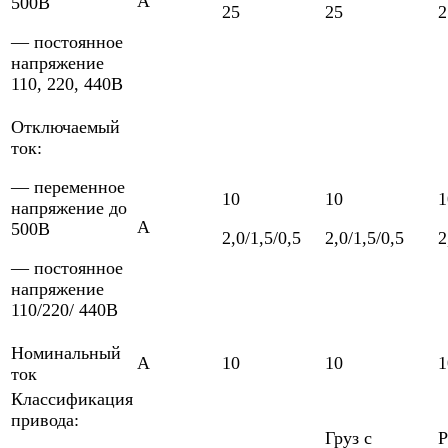
А
500В
25
25
2
— постоянное
напряжение
110, 220, 440В
Отключаемый
ток:
— переменное
10
10
1
напряжение до
А
500В
2,0/1,5/0,5
2,0/1,5/0,5
2
— постоянное
напряжение
110/220/ 440В
Номинальный
А
10
10
1
ток
Классификация
привода:
Груз с
Р