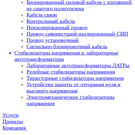
Бронированный силовой кабель с изоляцией
из сшитого полиэтилена
Кабель связи
Контрольный кабель
Неизолированный провод
Провод самонесущий изолированный СИП
Провод установочный
Сигнально-блокировочный кабель
Стабилизаторы напряжения и лабораторные
автотрансформаторы
Лабораторные автотрансформаторы ЛАТРы
Релейные стабилизаторы напряжения
Тиристорные стабилизаторы напряжения
Устройства защиты от отгорания нуля и
высокого напряжения
Электромеханические стабилизаторы
напряжения
Услуги
Проекты
Компания