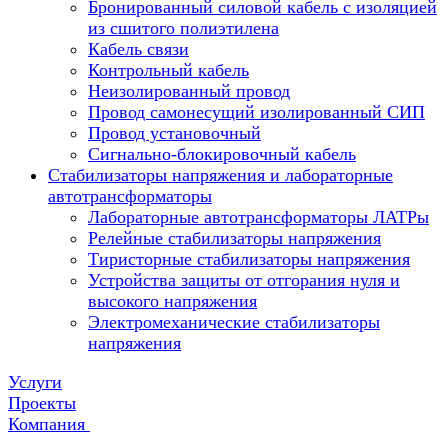
Бронированный силовой кабель с изоляцией
из сшитого полиэтилена
Кабель связи
Контрольный кабель
Неизолированный провод
Провод самонесущий изолированный СИП
Провод установочный
Сигнально-блокировочный кабель
Стабилизаторы напряжения и лабораторные
автотрансформаторы
Лабораторные автотрансформаторы ЛАТРы
Релейные стабилизаторы напряжения
Тиристорные стабилизаторы напряжения
Устройства защиты от отгорания нуля и
высокого напряжения
Электромеханические стабилизаторы
напряжения
Услуги
Проекты
Компания