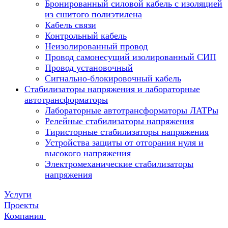
Бронированный силовой кабель с изоляцией
из сшитого полиэтилена
Кабель связи
Контрольный кабель
Неизолированный провод
Провод самонесущий изолированный СИП
Провод установочный
Сигнально-блокировочный кабель
Стабилизаторы напряжения и лабораторные
автотрансформаторы
Лабораторные автотрансформаторы ЛАТРы
Релейные стабилизаторы напряжения
Тиристорные стабилизаторы напряжения
Устройства защиты от отгорания нуля и
высокого напряжения
Электромеханические стабилизаторы
напряжения
Услуги
Проекты
Компания