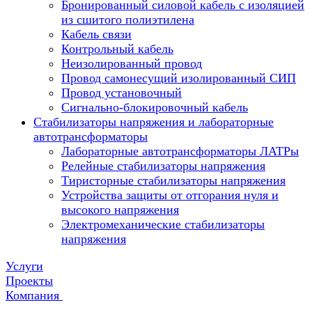
Бронированный силовой кабель с изоляцией
из сшитого полиэтилена
Кабель связи
Контрольный кабель
Неизолированный провод
Провод самонесущий изолированный СИП
Провод установочный
Сигнально-блокировочный кабель
Стабилизаторы напряжения и лабораторные
автотрансформаторы
Лабораторные автотрансформаторы ЛАТРы
Релейные стабилизаторы напряжения
Тиристорные стабилизаторы напряжения
Устройства защиты от отгорания нуля и
высокого напряжения
Электромеханические стабилизаторы
напряжения
Услуги
Проекты
Компания