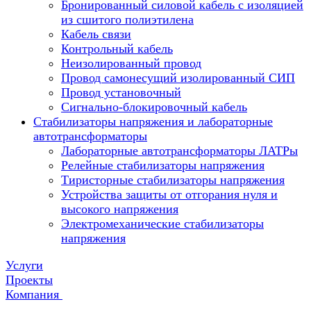
Бронированный силовой кабель с изоляцией
из сшитого полиэтилена
Кабель связи
Контрольный кабель
Неизолированный провод
Провод самонесущий изолированный СИП
Провод установочный
Сигнально-блокировочный кабель
Стабилизаторы напряжения и лабораторные
автотрансформаторы
Лабораторные автотрансформаторы ЛАТРы
Релейные стабилизаторы напряжения
Тиристорные стабилизаторы напряжения
Устройства защиты от отгорания нуля и
высокого напряжения
Электромеханические стабилизаторы
напряжения
Услуги
Проекты
Компания