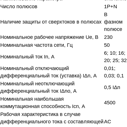
Число полюсов
1Р+N
В
Наличие защиты от сверхтоков в полюсах
фазном
полюсе
Номинальное рабочее напряжение Ue, В
230
Номинальная частота сети, Гц
50
6; 10; 16;
Номинальный ток In, А
20; 25; 32
Номинальный отключающий
0,01;
дифференциальный ток (уставка) IΔn, А
0,03; 0,1
Номинальный неотключающий
0,5 IΔn
дифференциальный ток IΔnо, А
Номинальная наибольшая
4500
коммутационная способность Icn, А
Рабочая характеристика в случае
дифференциального тока с составляющей
АС