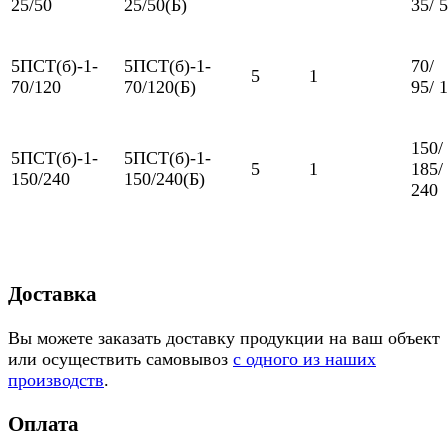
25/50
25/50(Б)
35/ 
5ПСТ(б)-1-
5ПСТ(б)-1-
70/
5
1
70/120
70/120(Б)
95/ 
150/
5ПСТ(б)-1-
5ПСТ(б)-1-
5
1
185/
150/240
150/240(Б)
240
Доставка
Вы можете заказать доставку продукции на ваш объект
или осуществить самовывоз
с одного из наших
производств
.
Оплата