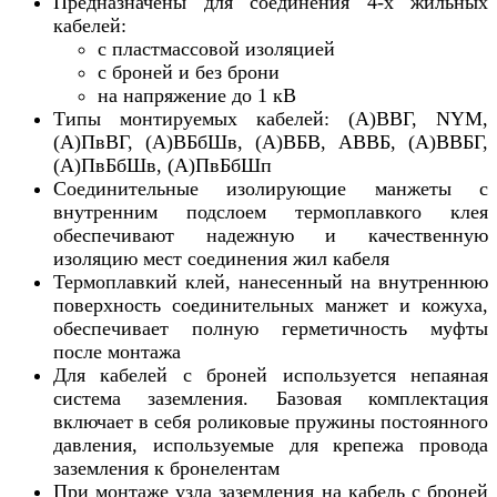
Предназначены для соединения 4-х жильных
кабелей:
с пластмассовой изоляцией
с броней и без брони
на напряжение до 1 кВ
Типы монтируемых кабелей: (А)ВВГ, NYM,
(А)ПвВГ, (А)ВБбШв, (А)ВБВ, АВВБ, (А)ВВБГ,
(А)ПвБбШв, (А)ПвБбШп
Соединительные изолирующие манжеты с
внутренним подслоем термоплавкого клея
обеспечивают надежную и качественную
изоляцию мест соединения жил кабеля
Термоплавкий клей, нанесенный на внутреннюю
поверхность соединительных манжет и кожуха,
обеспечивает полную герметичность муфты
после монтажа
Для кабелей с броней используется непаяная
система заземления. Базовая комплектация
включает в себя роликовые пружины постоянного
давления, используемые для крепежа провода
заземления к бронелентам
При монтаже узла заземления на кабель с броней