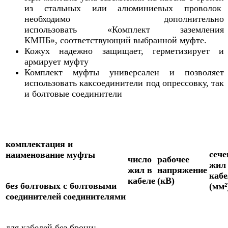
из стальных или алюминиевых проволок
необходимо дополнительно
использовать «Комплект заземления
КМПБ», соответствующий выбранной муфте.
Кожух надежно защищает, герметизирует и
армирует муфту
Комплект муфты универсален и позволяет
использовать каксоединители под опрессовку, так
и болтовые соединители
комплектация и
сече
наименование муфты
число
рабочее
жил
жил в
напряжение
каб
кабеле
(кВ)
без болтовых
с болтовыми
(мм²
соединителей
соединителями
для кабелей без брони: