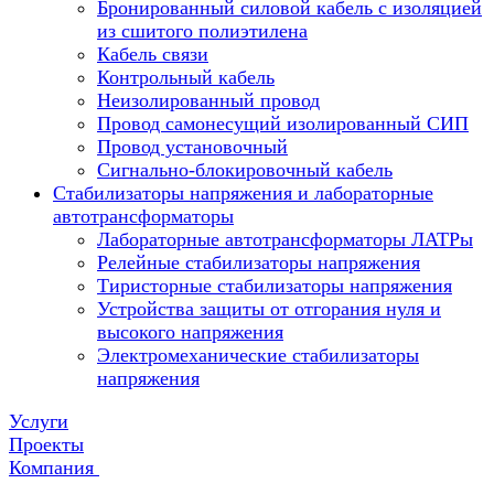
Бронированный силовой кабель с изоляцией
из сшитого полиэтилена
Кабель связи
Контрольный кабель
Неизолированный провод
Провод самонесущий изолированный СИП
Провод установочный
Сигнально-блокировочный кабель
Стабилизаторы напряжения и лабораторные
автотрансформаторы
Лабораторные автотрансформаторы ЛАТРы
Релейные стабилизаторы напряжения
Тиристорные стабилизаторы напряжения
Устройства защиты от отгорания нуля и
высокого напряжения
Электромеханические стабилизаторы
напряжения
Услуги
Проекты
Компания