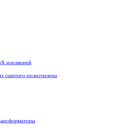
ВХ изоляцией
из сшитого полиэтилена
рансформаторы