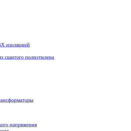
ВХ изоляцией
из сшитого полиэтилена
рансформаторы
кого напряжения
ения