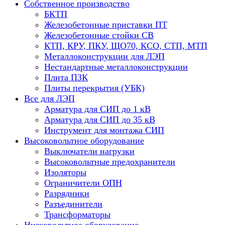
Собственное производство
БКТП
Железобетонные приставки ПТ
Железобетонные стойки СВ
КТП, КРУ, ПКУ, ЩО70, КСО, СТП, МТП
Металлоконструкции для ЛЭП
Нестандартные металлоконструкции
Плита ПЗК
Плиты перекрытия (УБК)
Все для ЛЭП
Арматура для СИП до 1 кВ
Арматура для СИП до 35 кВ
Инструмент для монтажа СИП
Высоковольтное оборудование
Выключатели нагрузки
Высоковольтные предохранители
Изоляторы
Ограничители ОПН
Разрядники
Разъединители
Трансформаторы