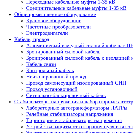
Переходные кабельные муфты 1-35 кВ
Соединительные кабельные муфты 1-35 кВ
Общепромышленное оборудование
Крановое оборудование
Частотные преобразователи
Электродвигатели
Кабель, провод
Алюминиевый и медный силовой кабель с П
Бронированный силовой кабель
Бронированный силовой кабель с изоляцией 
Кабель связи
Контрольный кабель
Неизолированный провод
Провод самонесущий изолированный СИП
Провод установочный
Сигнально-блокировочный кабель
Стабилизаторы напряжения и лабораторные автот
Лабораторные автотрансформаторы ЛАТРы
Релейные стабилизаторы напряжения
Тиристорные стабилизаторы напряжения
Устройства защиты от отгорания нуля и высо
Электромеханические стабилизаторы напряж