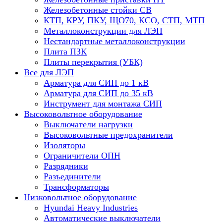
Железобетонные стойки СВ
КТП, КРУ, ПКУ, ЩО70, КСО, СТП, МТП
Металлоконструкции для ЛЭП
Нестандартные металлоконструкции
Плита ПЗК
Плиты перекрытия (УБК)
Все для ЛЭП
Арматура для СИП до 1 кВ
Арматура для СИП до 35 кВ
Инструмент для монтажа СИП
Высоковольтное оборудование
Выключатели нагрузки
Высоковольтные предохранители
Изоляторы
Ограничители ОПН
Разрядники
Разъединители
Трансформаторы
Низковольтное оборудование
Hyundai Heavy Industries
Автоматические выключатели