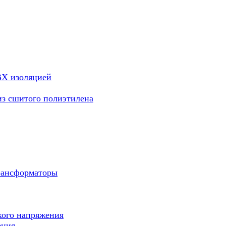
ВХ изоляцией
из сшитого полиэтилена
рансформаторы
кого напряжения
ения