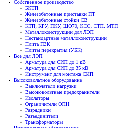
Собственное производство
БКТП
Железобетонные приставки ПТ
Железобетонные стойки СВ
КТП, КРУ, ПКУ, ЩО70, КСО, СТП, МТП
Металлоконструкции для ЛЭП
Нестандартные металлоконструкции
Плита ПЗК
Плиты перекрытия (УБК)
Все для ЛЭП
Арматура для СИП до 1 кВ
Арматура для СИП до 35 кВ
Инструмент для монтажа СИП
Высоковольтное оборудование
Выключатели нагрузки
Высоковольтные предохранители
Изоляторы
Ограничители ОПН
Разрядники
Разъединители
Трансформаторы