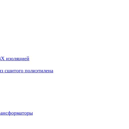
ВХ изоляцией
из сшитого полиэтилена
рансформаторы