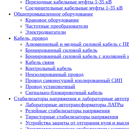
Переходные кабельные муфты 1-35 кВ
Соединительные кабельные муфты 1-35 кВ
Общепромышленное оборудование
Крановое оборудование
Частотные преобразователи
Электродвигатели
Кабель, провод
Алюминиевый и медный силовой кабель с П
Бронированный силовой кабель
Бронированный силовой кабель с изоляцией 
Кабель связи
Контрольный кабель
Неизолированный провод
Провод самонесущий изолированный СИП
Провод установочный
Сигнально-блокировочный кабель
Стабилизаторы напряжения и лабораторные автот
Лабораторные автотрансформаторы ЛАТРы
Релейные стабилизаторы напряжения
Тиристорные стабилизаторы напряжения
Устройства защиты от отгорания нуля и высо
Электромеханические стабилизаторы напряж