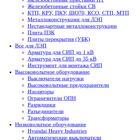
Железобетонные стойки СВ
КТП, КРУ, ПКУ, ЩО70, КСО, СТП, МТП
Металлоконструкции для ЛЭП
Нестандартные металлоконструкции
Плита ПЗК
Плиты перекрытия (УБК)
Все для ЛЭП
Арматура для СИП до 1 кВ
Арматура для СИП до 35 кВ
Инструмент для монтажа СИП
Высоковольтное оборудование
Выключатели нагрузки
Высоковольтные предохранители
Изоляторы
Ограничители ОПН
Разрядники
Разъединители
Трансформаторы
Низковольтное оборудование
Hyundai Heavy Industries
Автоматические выключатели