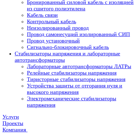
Бронированный силовой кабель с изоляцией
из сшитого полиэтилена
Кабель связи
Контрольный кабель
Неизолированный провод
Провод самонесущий изолированный СИП
Провод установочный
Сигнально-блокировочный кабель
Стабилизаторы напряжения и лабораторные
автотрансформаторы
Лабораторные автотрансформаторы ЛАТРы
Релейные стабилизаторы напряжения
Тиристорные стабилизаторы напряжения
Устройства защиты от отгорания нуля и
высокого напряжения
Электромеханические стабилизаторы
напряжения
Услуги
Проекты
Компания