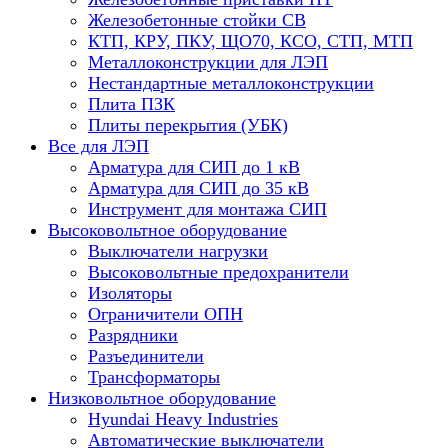
Железобетонные стойки СВ
КТП, КРУ, ПКУ, ЩО70, КСО, СТП, МТП
Металлоконструкции для ЛЭП
Нестандартные металлоконструкции
Плита ПЗК
Плиты перекрытия (УБК)
Все для ЛЭП
Арматура для СИП до 1 кВ
Арматура для СИП до 35 кВ
Инструмент для монтажа СИП
Высоковольтное оборудование
Выключатели нагрузки
Высоковольтные предохранители
Изоляторы
Ограничители ОПН
Разрядники
Разъединители
Трансформаторы
Низковольтное оборудование
Hyundai Heavy Industries
Автоматические выключатели