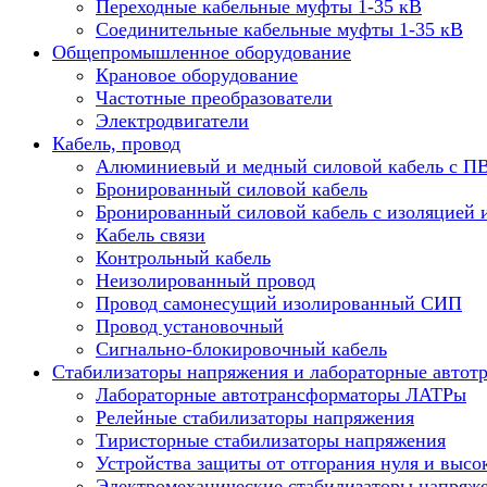
Переходные кабельные муфты 1-35 кВ
Соединительные кабельные муфты 1-35 кВ
Общепромышленное оборудование
Крановое оборудование
Частотные преобразователи
Электродвигатели
Кабель, провод
Алюминиевый и медный силовой кабель с П
Бронированный силовой кабель
Бронированный силовой кабель с изоляцией 
Кабель связи
Контрольный кабель
Неизолированный провод
Провод самонесущий изолированный СИП
Провод установочный
Сигнально-блокировочный кабель
Стабилизаторы напряжения и лабораторные автот
Лабораторные автотрансформаторы ЛАТРы
Релейные стабилизаторы напряжения
Тиристорные стабилизаторы напряжения
Устройства защиты от отгорания нуля и высо
Электромеханические стабилизаторы напряж