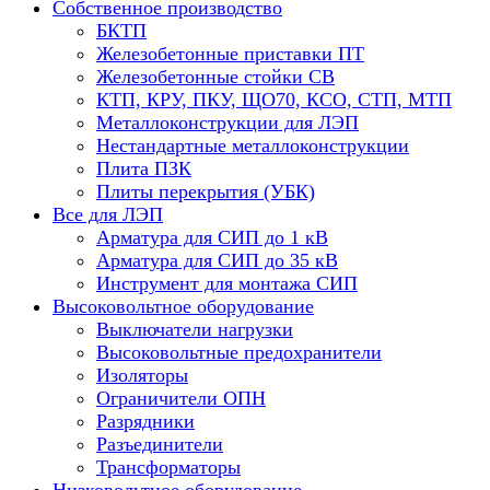
Собственное производство
БКТП
Железобетонные приставки ПТ
Железобетонные стойки СВ
КТП, КРУ, ПКУ, ЩО70, КСО, СТП, МТП
Металлоконструкции для ЛЭП
Нестандартные металлоконструкции
Плита ПЗК
Плиты перекрытия (УБК)
Все для ЛЭП
Арматура для СИП до 1 кВ
Арматура для СИП до 35 кВ
Инструмент для монтажа СИП
Высоковольтное оборудование
Выключатели нагрузки
Высоковольтные предохранители
Изоляторы
Ограничители ОПН
Разрядники
Разъединители
Трансформаторы