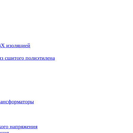
ВХ изоляцией
из сшитого полиэтилена
рансформаторы
кого напряжения
ения