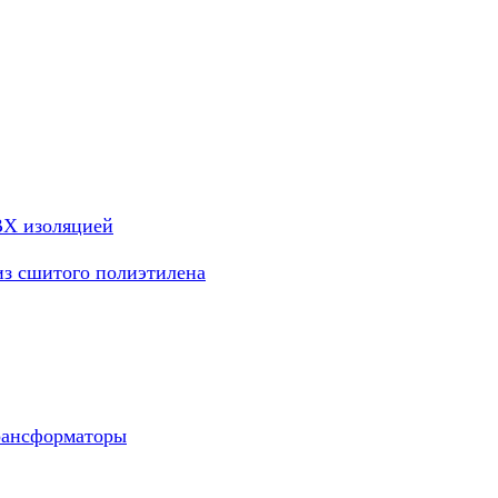
ВХ изоляцией
из сшитого полиэтилена
рансформаторы