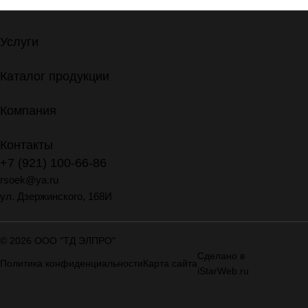
Услуги
Каталог продукции
Компания
Контакты
+7 (921) 100-66-86
rsoek@ya.ru
ул. Дзержинского, 168И
© 2026 ООО "ТД ЭЛПРО"
Сделано в
Политика конфиденциальности
Карта сайта
iStarWeb.ru