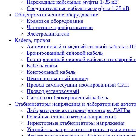
Переходные кабельные муфты 1-35 кВ
Соединительные кабельные муфты 1-35 кВ
Общепромышленное оборудование
Крановое оборудование
Частотные преобразователи
Электродвигатели
Кабель, провод
Алюминиевый и медный силовой кабель с П
Бронированный силовой кабель
Бронированный силовой кабель с изоляцией 
Кабель связи
Контрольный кабель
Неизолированный провод
Провод самонесущий изолированный СИП
Провод установочный
Сигнально-блокировочный кабель
Стабилизаторы напряжения и лабораторные автот
Лабораторные автотрансформаторы ЛАТРы
Релейные стабилизаторы напряжения
Тиристорные стабилизаторы напряжения
Устройства защиты от отгорания нуля и высо
Электромеханические стабилизаторы напряж