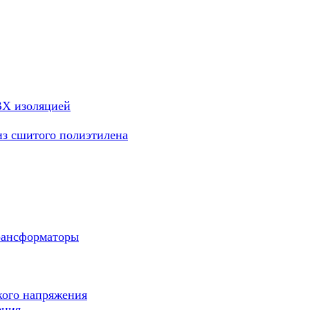
ВХ изоляцией
из сшитого полиэтилена
рансформаторы
кого напряжения
ения