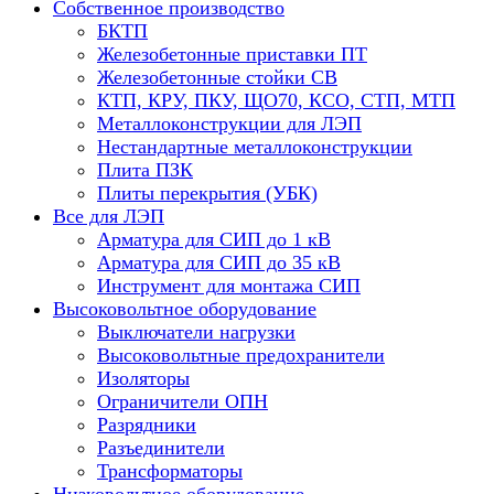
Собственное производство
БКТП
Железобетонные приставки ПТ
Железобетонные стойки СВ
КТП, КРУ, ПКУ, ЩО70, КСО, СТП, МТП
Металлоконструкции для ЛЭП
Нестандартные металлоконструкции
Плита ПЗК
Плиты перекрытия (УБК)
Все для ЛЭП
Арматура для СИП до 1 кВ
Арматура для СИП до 35 кВ
Инструмент для монтажа СИП
Высоковольтное оборудование
Выключатели нагрузки
Высоковольтные предохранители
Изоляторы
Ограничители ОПН
Разрядники
Разъединители
Трансформаторы