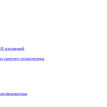
ВХ изоляцией
из сшитого полиэтилена
рансформаторы