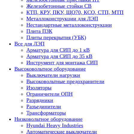
Железобетонные стойки СВ
КТП, КРУ, ПКУ, ЩО70, КСО, СТП, МТП
Металлоконструкции для ЛЭП
Нестандартные металлоконструкции
Плита ПЗК
Плиты перекрытия (УБК)
Все для ЛЭП
Арматура для СИП до 1 кВ
Арматура для СИП до 35 кВ
Инструмент для монтажа СИП
Высоковольтное оборудование
Выключатели нагрузки
Высоковольтные предохранители
Изоляторы
Ограничители ОПН
Разрядники
Разъединители
Трансформаторы
Низковольтное оборудование
Hyundai Heavy Industries
Автоматические выключатели