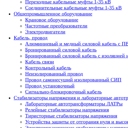
Переходные кабельные муфты 1-35 кВ
Соединительные кабельные муфты 1-35 кВ
Общепромышленное оборудование
Крановое оборудование
Частотные преобразователи
Электродвигатели
Кабель, провод
Алюминиевый и медный силовой кабель с П
Бронированный силовой кабель
Бронированный силовой кабель с изоляцией 
Кабель связи
Контрольный кабель
Неизолированный провод
Провод самонесущий изолированный СИП
Провод установочный
Сигнально-блокировочный кабель
Стабилизаторы напряжения и лабораторные автот
Лабораторные автотрансформаторы ЛАТРы
Релейные стабилизаторы напряжения
Тиристорные стабилизаторы напряжения
Устройства защиты от отгорания нуля и высо
Электромеханические стабилизаторы напряж