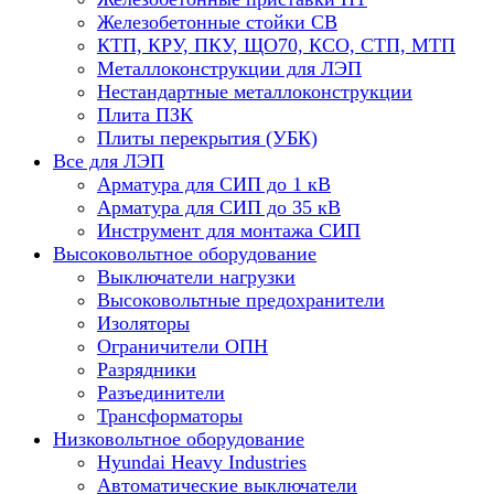
Железобетонные стойки СВ
КТП, КРУ, ПКУ, ЩО70, КСО, СТП, МТП
Металлоконструкции для ЛЭП
Нестандартные металлоконструкции
Плита ПЗК
Плиты перекрытия (УБК)
Все для ЛЭП
Арматура для СИП до 1 кВ
Арматура для СИП до 35 кВ
Инструмент для монтажа СИП
Высоковольтное оборудование
Выключатели нагрузки
Высоковольтные предохранители
Изоляторы
Ограничители ОПН
Разрядники
Разъединители
Трансформаторы
Низковольтное оборудование
Hyundai Heavy Industries
Автоматические выключатели