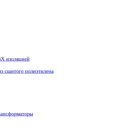
ВХ изоляцией
из сшитого полиэтилена
рансформаторы