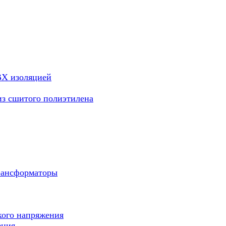
ВХ изоляцией
из сшитого полиэтилена
рансформаторы
кого напряжения
ения