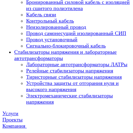
Бронированный силовой кабель с изоляцией
из сшитого полиэтилена
Кабель связи
Контрольный кабель
Неизолированный провод
Провод самонесущий изолированный СИП
Провод установочный
Сигнально-блокировочный кабель
Стабилизаторы напряжения и лабораторные
автотрансформаторы
Лабораторные автотрансформаторы ЛАТРы
Релейные стабилизаторы напряжения
Тиристорные стабилизаторы напряжения
Устройства защиты от отгорания нуля и
высокого напряжения
Электромеханические стабилизаторы
напряжения
Услуги
Проекты
Компания